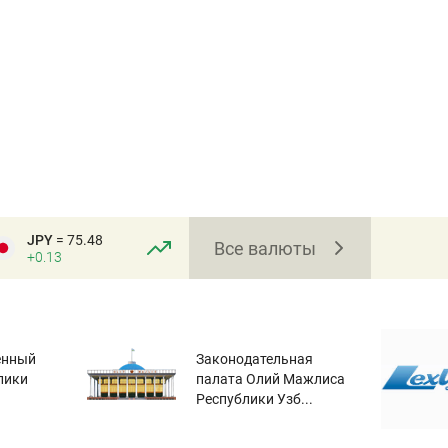
JPY
= 75.48
Все валюты
+0.13
енный
Законодательная
лики
палата Олий Мажлиса
Республики Узб...