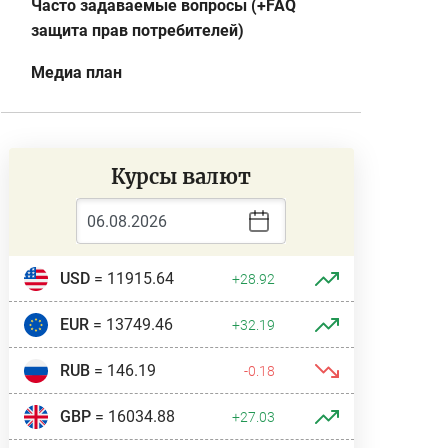
Часто задаваемые вопросы (+FAQ
защита прав потребителей)
Медиа план
Курсы валют
USD
= 11915.64
+28.92
EUR
= 13749.46
+32.19
RUB
= 146.19
-0.18
GBP
= 16034.88
+27.03