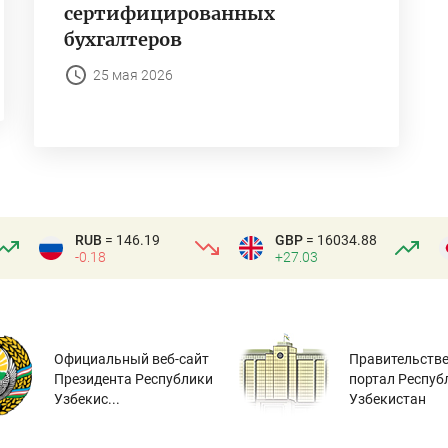
сертифицированных
бухгалтеров
25 мая 2026
RUB
= 146.19
GBP
= 16034.88
-0.18
+27.03
Официальный веб-сайт
Правительств
Президента Республики
портал Респуб
Узбекис...
Узбекистан