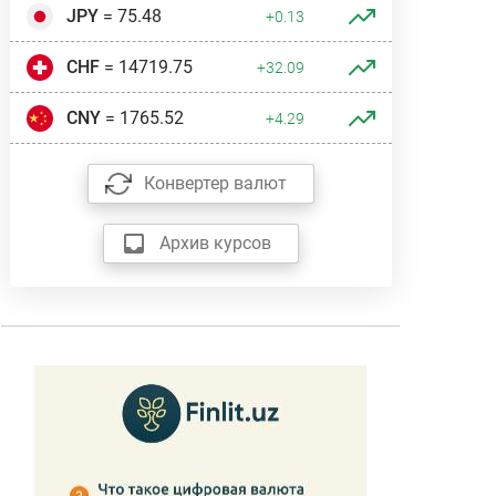
JPY
= 75.48
+0.13
CHF
= 14719.75
+32.09
CNY
= 1765.52
+4.29
Конвертер валют
Архив курсов