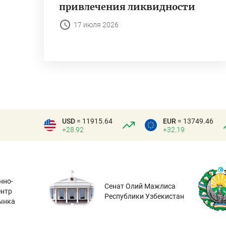
привлечения ликвидности
17 июля 2026
USD
= 11915.64
EUR
= 13749.46
+28.92
+32.19
нно-
Сенат Олий Мажлиса
ентр
Республики Узбекистан
ынка