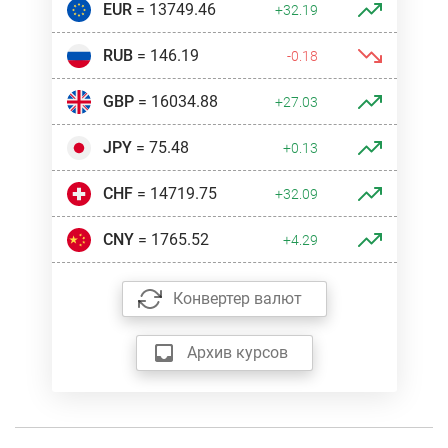
EUR
= 13749.46
+32.19
RUB
= 146.19
-0.18
GBP
= 16034.88
+27.03
JPY
= 75.48
+0.13
CHF
= 14719.75
+32.09
CNY
= 1765.52
+4.29
Конвертер валют
Архив курсов