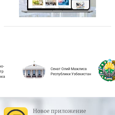
о-
Сенат Олий Мажлиса
тр
Республики Узбекистан
нка
Новое приложение