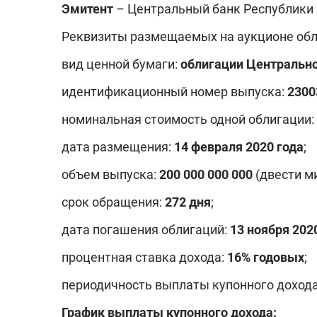
Эмитент
– Центральный банк Республики 
Реквизиты размещаемых на аукционе обл
вид ценной бумаги:
облигации Центрально
идентификационный номер выпуска:
2300
номинальная стоимость одной облигации:
дата размещения:
14 февраля 2020 года
;
объем выпуска:
20
0
000 000 000
(двести м
срок обращения:
272 дня
;
дата погашения облигаций:
13 ноября
202
процентная ставка дохода:
16% годовых
;
периодичность выплаты купонного дохода
График выплаты купонного дохода: