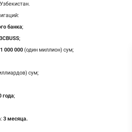
Узбекистан.
игаций:
го банка
;
3
CBUSS
;
1 000 000
(один миллион) сум;
иллиардов) сум;
0 года
;
:
3 месяца.