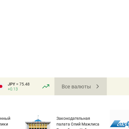
JPY
= 75.48
Все валюты
+0.13
енный
Законодательная
лики
палата Олий Мажлиса