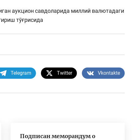
диган аукцион савдоларида миллий валютадаги
тириш тўғрисида
Telegram
Twitter
Vkontakte
Подписан меморандум о