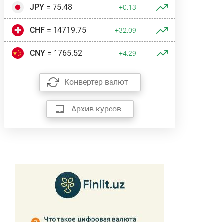
JPY
= 75.48
+0.13
CHF
= 14719.75
+32.09
CNY
= 1765.52
+4.29
Конвертер валют
Архив курсов