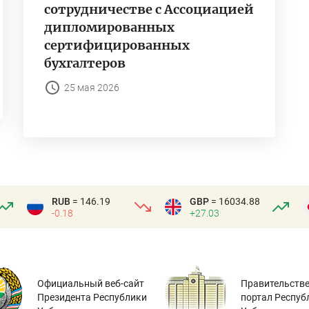
сотрудничестве с Ассоциацией
дипломированных
сертифицированных
бухгалтеров
25 мая 2026
RUB
= 146.19
GBP
= 16034.88
-0.18
+27.03
Официальный веб-сайт
Правительств
Президента Республики
портал Респуб