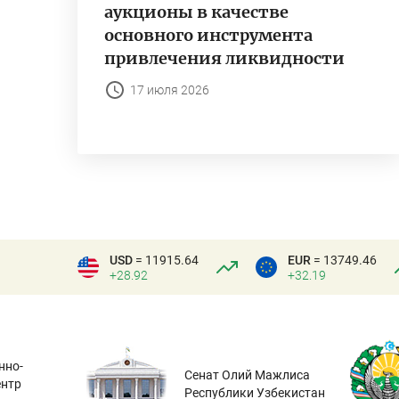
аукционы в качестве
основного инструмента
привлечения ликвидности
17 июля 2026
USD
= 11915.64
EUR
= 13749.46
+28.92
+32.19
нно-
Сенат Олий Мажлиса
ентр
Республики Узбекистан