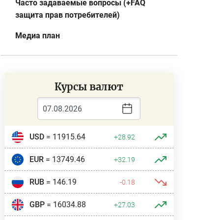
Часто задаваемые вопросы (+FAQ
защита прав потребителей)
Медиа план
Курсы валют
USD
= 11915.64
+28.92
EUR
= 13749.46
+32.19
RUB
= 146.19
-0.18
GBP
= 16034.88
+27.03