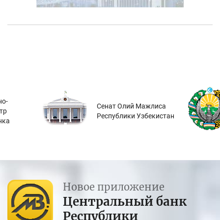
о-
Сенат Олий Мажлиса
тр
Республики Узбекистан
нка
Новое приложение
Центральный банк
Республики