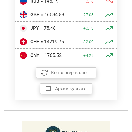
RUB
= 146.19
-0.18
GBP
= 16034.88
+27.03
JPY
= 75.48
+0.13
CHF
= 14719.75
+32.09
CNY
= 1765.52
+4.29
Конвертер валют
Архив курсов