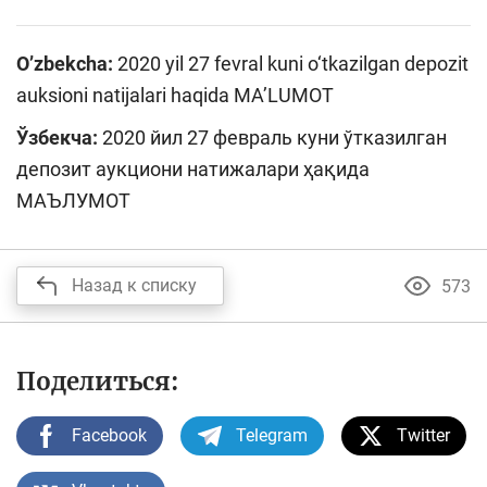
O’zbekcha:
2020 yil 27 fevral kuni o‘tkazilgan depozit
auksioni natijalari haqida MA’LUMOT
Ўзбекча:
2020 йил 27 февраль куни ўтказилган
депозит аукциони натижалари ҳақида
МАЪЛУМОТ
Назад к списку
573
Поделиться:
Facebook
Telegram
Twitter