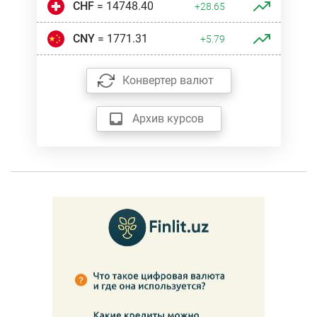
CHF
= 14748.40
+28.65
CNY
= 1771.31
+5.79
Конвертер валют
Архив курсов