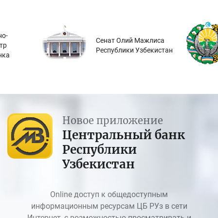
о-
Сенат Олий Мажлиса
тр
Республики Узбекистан
нка
Новое приложение
Центральный банк
Республики
Узбекистан
Online доступ к общедоступным
информационным ресурсам ЦБ РУз в сети
Интернет, с возможностью просматривать и