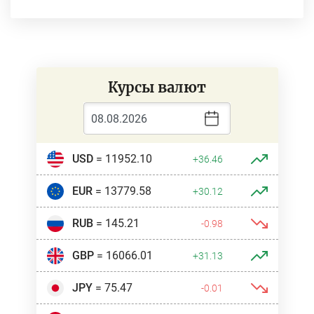
Курсы валют
USD
= 11952.10
+36.46
EUR
= 13779.58
+30.12
RUB
= 145.21
-0.98
GBP
= 16066.01
+31.13
JPY
= 75.47
-0.01