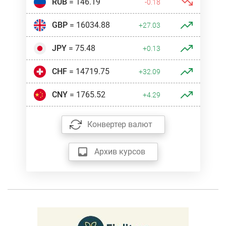
RUB
= 146.19
-0.18
GBP
= 16034.88
+27.03
JPY
= 75.48
+0.13
CHF
= 14719.75
+32.09
CNY
= 1765.52
+4.29
Конвертер валют
Архив курсов