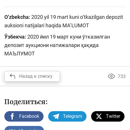
O’zbekcha:
2020 yil 19 mart kuni o‘tkazilgan depozit
auksioni natijalari haqida MA’LUMOT
Ўзбекча:
2020 йил 19 март куни ўтказилган
депозит аукциони натижалари ҳақида
МАЪЛУМОТ
Назад к списку
733
Поделиться:
Facebook
Telegram
Twitter