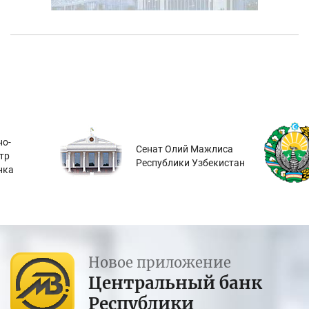
о-
Сенат Олий Мажлиса
тр
Республики Узбекистан
нка
Новое приложение
Центральный банк
Республики