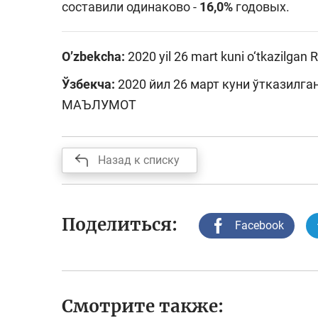
составили одинаково -
1
6,0%
годовых.
O’zbekcha:
2020 yil 26 mart kuni o‘tkazilgan
Ўзбекча:
2020 йил 26 март куни ўтказилг
МАЪЛУМОТ
Назад к списку
Поделиться:
Facebook
Смотрите также: