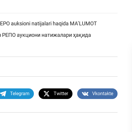
 REPO auksioni natijalari haqida MA’LUMOT
ан РЕПО аукциони натижалари ҳақида
Telegram
Twitter
Vkontakte