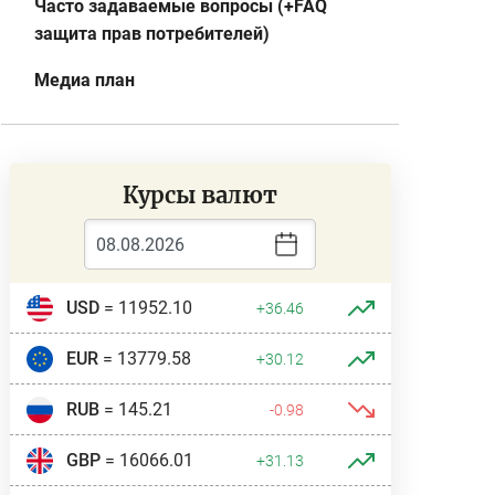
Часто задаваемые вопросы (+FAQ
защита прав потребителей)
Медиа план
Курсы валют
USD
= 11952.10
+36.46
EUR
= 13779.58
+30.12
RUB
= 145.21
-0.98
GBP
= 16066.01
+31.13