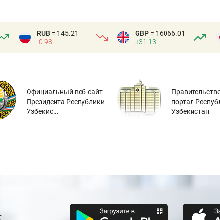
RUB
= 145.21
GBP
= 16066.01
-0.98
+31.13
Официальный веб-сайт
Правительств
Президента Республики
портал Респуб
Узбекис...
Узбекистан
к