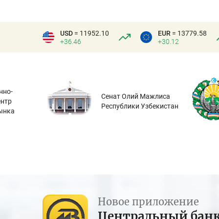
USD
= 11952.10
EUR
= 13779.58
+36.46
+30.12
нно-
Сенат Олий Мажлиса
ентр
Республики Узбекистан
ынка
Новое приложение
Центральный бан