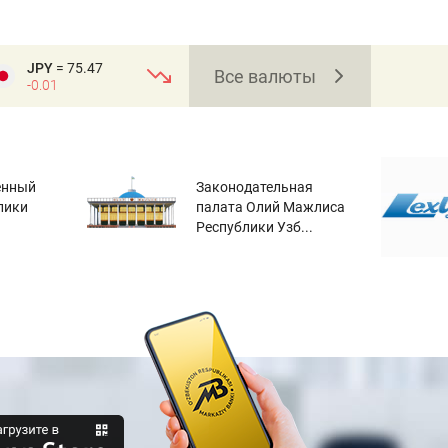
JPY
= 75.47
Все валюты
-0.01
енный
Законодательная
лики
палата Олий Мажлиса
Республики Узб...