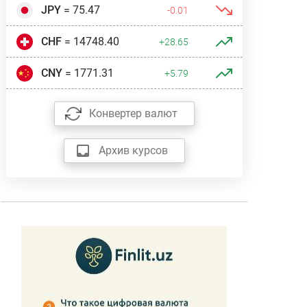
JPY
= 75.47
-0.01
CHF
= 14748.40
+28.65
CNY
= 1771.31
+5.79
Конвертер валют
Архив курсов