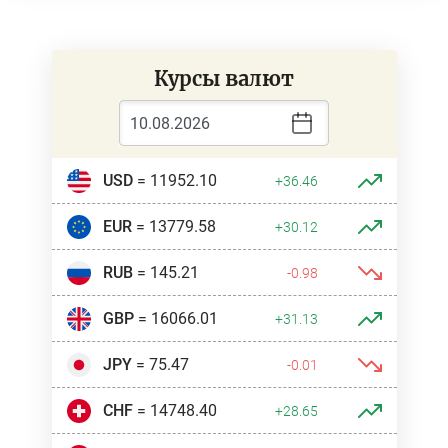
Курсы валют
USD
= 11952.10
+36.46
EUR
= 13779.58
+30.12
RUB
= 145.21
-0.98
GBP
= 16066.01
+31.13
JPY
= 75.47
-0.01
CHF
= 14748.40
+28.65