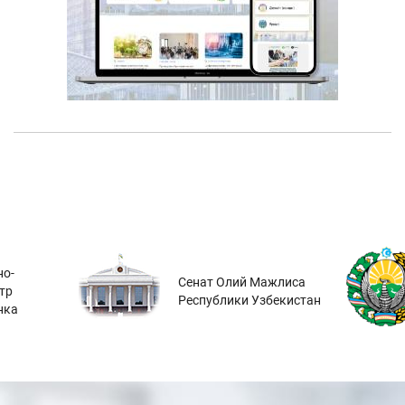
о-
Сенат Олий Мажлиса
тр
Республики Узбекистан
нка