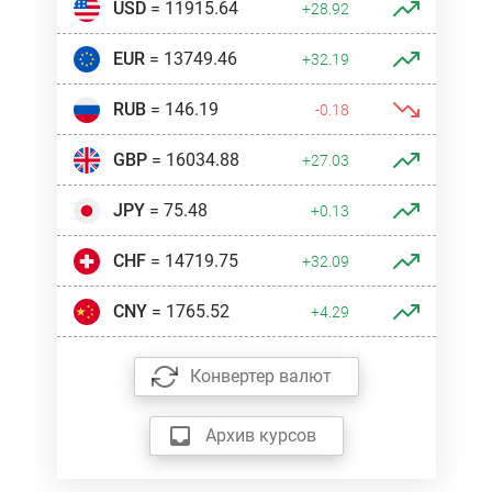
USD
= 11915.64
+28.92
EUR
= 13749.46
+32.19
RUB
= 146.19
-0.18
GBP
= 16034.88
+27.03
JPY
= 75.48
+0.13
CHF
= 14719.75
+32.09
CNY
= 1765.52
+4.29
Конвертер валют
Архив курсов