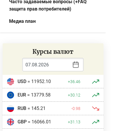
Часто задаваемые вопросы (+FAQ
защита прав потребителей)
Медиа план
Курсы валют
USD
= 11952.10
+36.46
EUR
= 13779.58
+30.12
RUB
= 145.21
-0.98
GBP
= 16066.01
+31.13