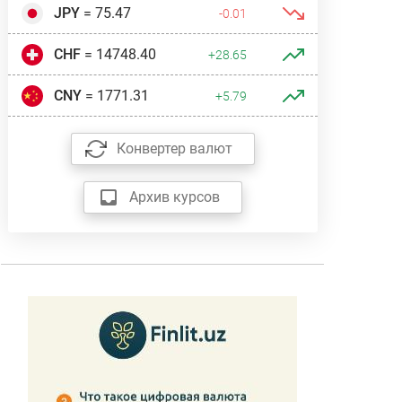
JPY
= 75.47
-0.01
CHF
= 14748.40
+28.65
CNY
= 1771.31
+5.79
Конвертер валют
Архив курсов