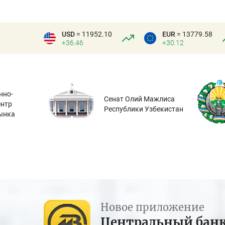
USD
= 11952.10
EUR
= 13779.58
+36.46
+30.12
нно-
Сенат Олий Мажлиса
ентр
Республики Узбекистан
ынка
Новое приложение
Центральный бан