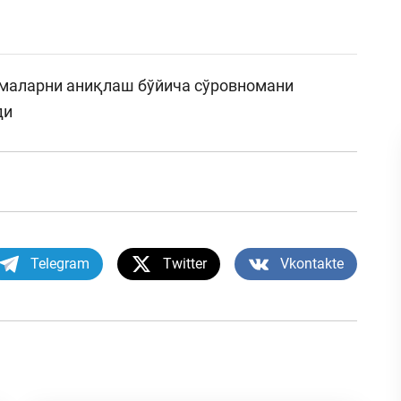
маларни аниқлаш бўйича сўровномани
ди
Telegram
Twitter
Vkontakte