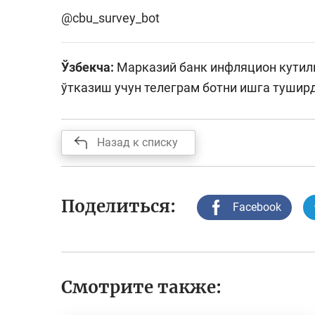
@cbu_survey_bot
Ўзбекча:
Марказий банк инфляцион кутил
ўтказиш учун телеграм ботни ишга тушир
Назад к списку
Поделиться:
Facebook
Смотрите также: