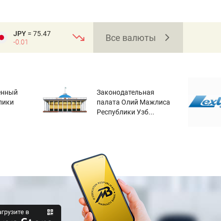
JPY
= 75.47
Все валюты
-0.01
енный
Законодательная
лики
палата Олий Мажлиса
Республики Узб...