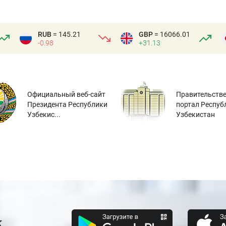
RUB
= 145.21
GBP
= 16066.01
-0.98
+31.13
Официальный веб-сайт
Правительств
Президента Республики
портал Респуб
Узбекис...
Узбекистан
к