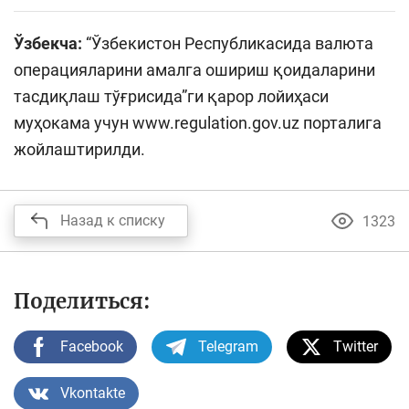
Ўзбекча:
“Ўзбекистон Республикасида валюта
операцияларини амалга ошириш қоидаларини
тасдиқлаш тўғрисида”ги қарор лойиҳаси
муҳокама учун www.regulation.gov.uz порталига
жойлаштирилди.
Назад к списку
1323
Поделиться:
Facebook
Telegram
Twitter
Vkontakte