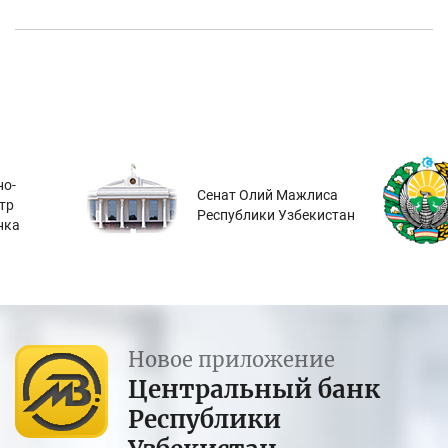
о-
Сенат Олий Мажлиса
тр
Республики Узбекистан
нка
Новое приложение
Центральный банк
Республики