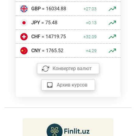
GBP
= 16034.88
+27.03
JPY
= 75.48
+0.13
CHF
= 14719.75
+32.09
CNY
= 1765.52
+4.29
Конвертер валют
Архив курсов