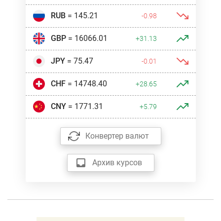
RUB
= 145.21
-0.98
GBP
= 16066.01
+31.13
JPY
= 75.47
-0.01
CHF
= 14748.40
+28.65
CNY
= 1771.31
+5.79
Конвертер валют
Архив курсов