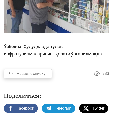
Ўзбекча:
Ҳудудларда тўлов
инфратузилмаларининг ҳолати ўрганилмоқда
Назад к списку
983
Поделиться:
Facebook
Telegram
Twitter