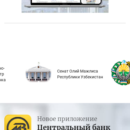
о-
Сенат Олий Мажлиса
тр
Республики Узбекистан
нка
Новое приложение
Центральный банк