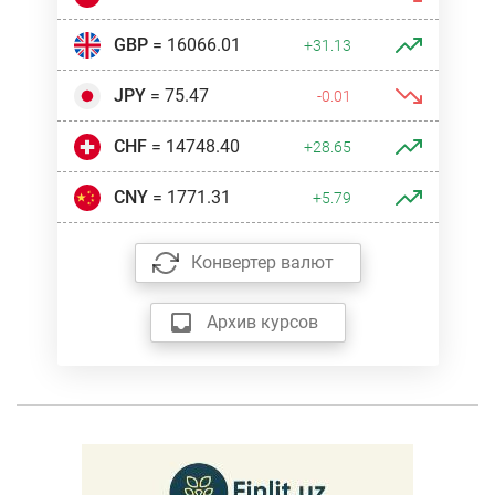
GBP
= 16066.01
+31.13
JPY
= 75.47
-0.01
CHF
= 14748.40
+28.65
CNY
= 1771.31
+5.79
Конвертер валют
Архив курсов