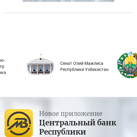
о-
Сенат Олий Мажлиса
тр
Республики Узбекистан
нка
Новое приложение
Центральный банк
Республики