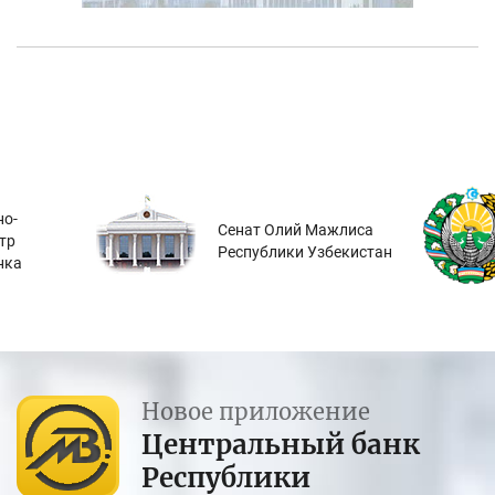
о-
Сенат Олий Мажлиса
тр
Республики Узбекистан
нка
Новое приложение
Центральный банк
Республики