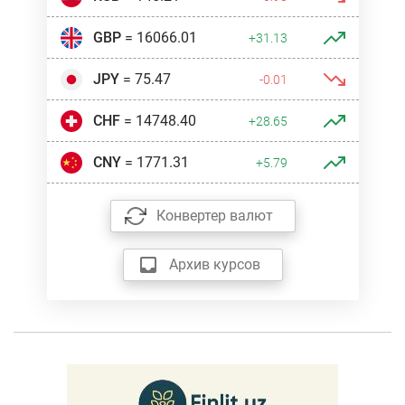
GBP
= 16066.01
+31.13
JPY
= 75.47
-0.01
CHF
= 14748.40
+28.65
CNY
= 1771.31
+5.79
Конвертер валют
Архив курсов