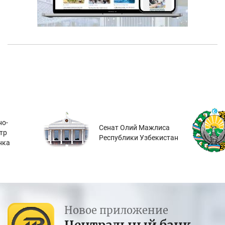
о-
Сенат Олий Мажлиса
тр
Республики Узбекистан
нка
Новое приложение