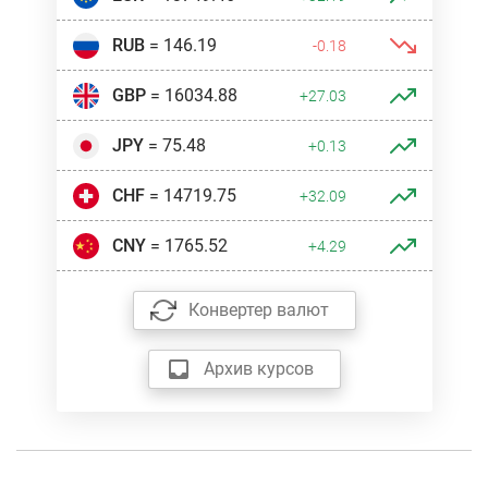
RUB
= 146.19
-0.18
GBP
= 16034.88
+27.03
JPY
= 75.48
+0.13
CHF
= 14719.75
+32.09
CNY
= 1765.52
+4.29
Конвертер валют
Архив курсов