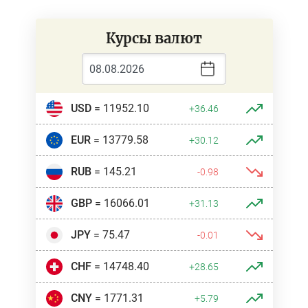
Курсы валют
USD
= 11952.10
+36.46
EUR
= 13779.58
+30.12
RUB
= 145.21
-0.98
GBP
= 16066.01
+31.13
JPY
= 75.47
-0.01
CHF
= 14748.40
+28.65
CNY
= 1771.31
+5.79