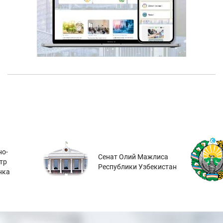
о-
Сенат Олий Мажлиса
тр
Республики Узбекистан
нка