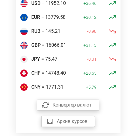
USD
= 11952.10
+36.46
EUR
= 13779.58
+30.12
RUB
= 145.21
-0.98
GBP
= 16066.01
+31.13
JPY
= 75.47
-0.01
CHF
= 14748.40
+28.65
CNY
= 1771.31
+5.79
Конвертер валют
Архив курсов