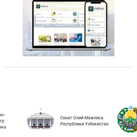
о-
Сенат Олий Мажлиса
тр
Республики Узбекистан
нка