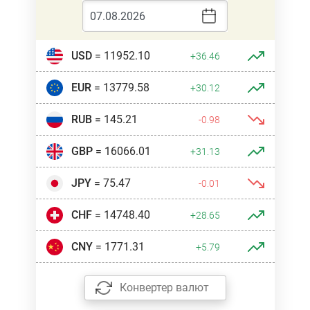
USD
= 11952.10
+36.46
EUR
= 13779.58
+30.12
RUB
= 145.21
-0.98
GBP
= 16066.01
+31.13
JPY
= 75.47
-0.01
CHF
= 14748.40
+28.65
CNY
= 1771.31
+5.79
Конвертер валют