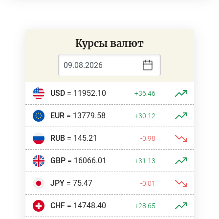
Курсы валют
USD
= 11952.10
+36.46
EUR
= 13779.58
+30.12
RUB
= 145.21
-0.98
GBP
= 16066.01
+31.13
JPY
= 75.47
-0.01
CHF
= 14748.40
+28.65