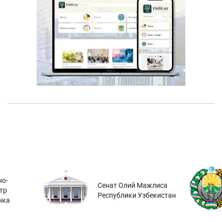
о-
Сенат Олий Мажлиса
тр
Республики Узбекистан
нка