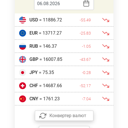
USD
= 11886.72
-55.49
EUR
= 13717.27
-25.83
RUB
= 146.37
-1.05
GBP
= 16007.85
-43.67
JPY
= 75.35
-0.28
CHF
= 14687.66
-52.17
CNY
= 1761.23
-7.04
Конвертер валют