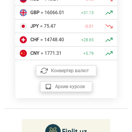
GBP
= 16066.01
+31.13
JPY
= 75.47
-0.01
CHF
= 14748.40
+28.65
CNY
= 1771.31
+5.79
Конвертер валют
Архив курсов