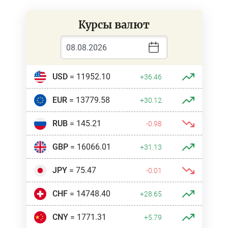
Курсы валют
USD
= 11952.10
+36.46
EUR
= 13779.58
+30.12
RUB
= 145.21
-0.98
GBP
= 16066.01
+31.13
JPY
= 75.47
-0.01
CHF
= 14748.40
+28.65
CNY
= 1771.31
+5.79