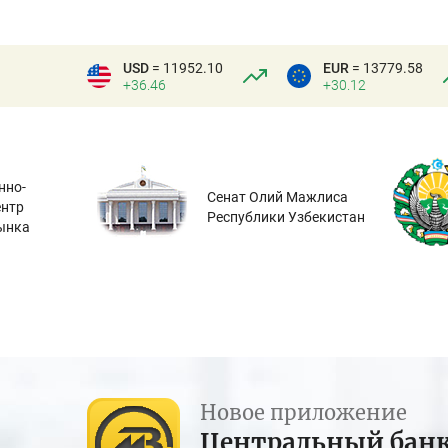
USD
= 11952.10
EUR
= 13779.58
+36.46
+30.12
нно-
Сенат Олий Мажлиса
ентр
Республики Узбекистан
ынка
Новое приложение
Центральный бан