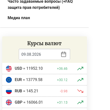
Часто задаваемые вопросы (+FAQ
защита прав потребителей)
Медиа план
Курсы валют
USD
= 11952.10
+36.46
EUR
= 13779.58
+30.12
RUB
= 145.21
-0.98
GBP
= 16066.01
+31.13