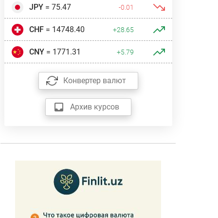
JPY
= 75.47
-0.01
CHF
= 14748.40
+28.65
CNY
= 1771.31
+5.79
Конвертер валют
Архив курсов