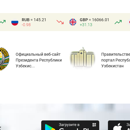
RUB
= 145.21
GBP
= 16066.01
-0.98
+31.13
Официальный веб-сайт
Правительств
Президента Республики
портал Респуб
Узбекис...
Узбекистан
к