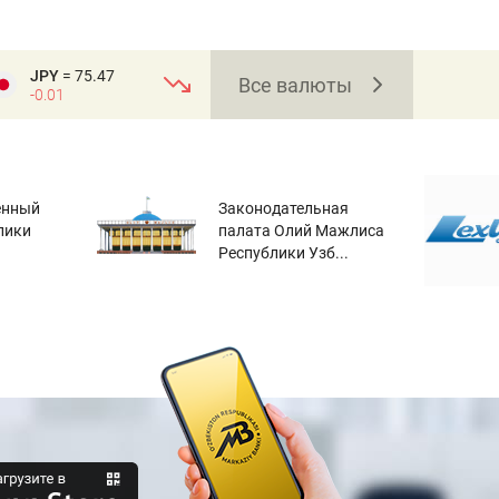
JPY
= 75.47
Все валюты
-0.01
енный
Законодательная
лики
палата Олий Мажлиса
Республики Узб...