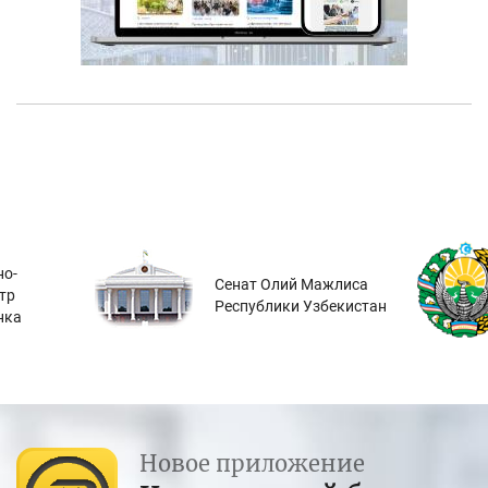
о-
Сенат Олий Мажлиса
тр
Республики Узбекистан
нка
Новое приложение