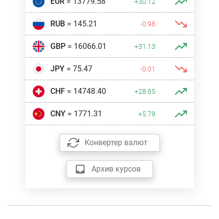
EUR
= 13779.58
+30.12
RUB
= 145.21
-0.98
GBP
= 16066.01
+31.13
JPY
= 75.47
-0.01
CHF
= 14748.40
+28.65
CNY
= 1771.31
+5.79
Конвертер валют
Архив курсов