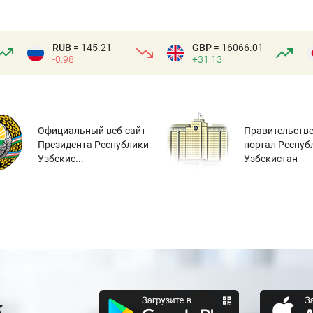
RUB
= 145.21
GBP
= 16066.01
-0.98
+31.13
Официальный веб-сайт
Правительств
Президента Республики
портал Респуб
Узбекис...
Узбекистан
к