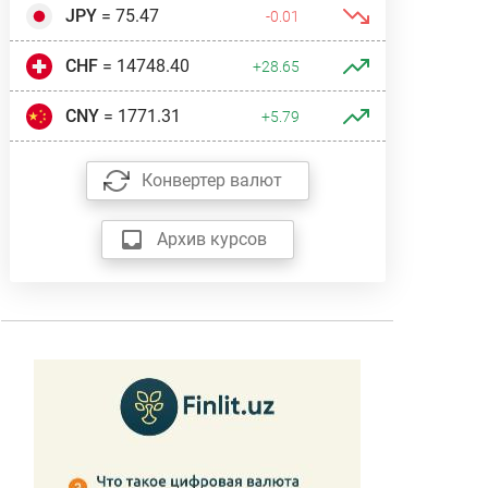
JPY
= 75.47
-0.01
CHF
= 14748.40
+28.65
CNY
= 1771.31
+5.79
Конвертер валют
Архив курсов