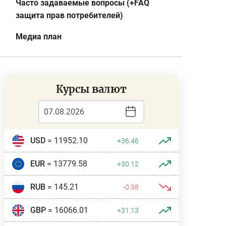
Часто задаваемые вопросы (+FAQ
защита прав потребителей)
Медиа план
Курсы валют
USD
= 11952.10
+36.46
EUR
= 13779.58
+30.12
RUB
= 145.21
-0.98
GBP
= 16066.01
+31.13