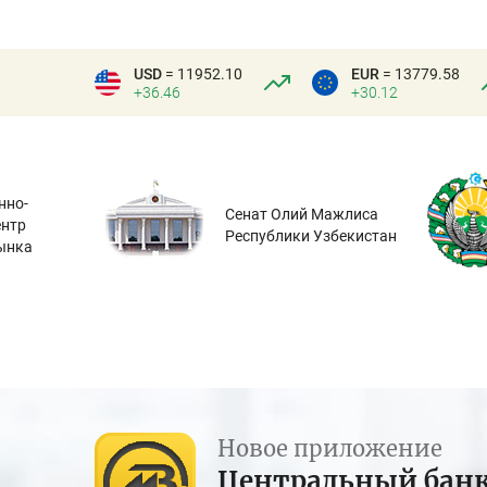
USD
= 11952.10
EUR
= 13779.58
+36.46
+30.12
нно-
Сенат Олий Мажлиса
ентр
Республики Узбекистан
ынка
Новое приложение
Центральный бан