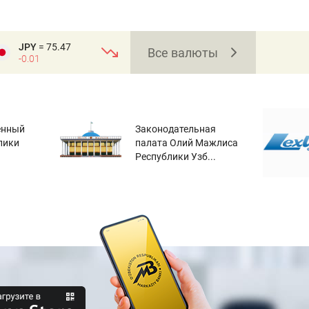
JPY
= 75.47
Все валюты
-0.01
енный
Законодательная
лики
палата Олий Мажлиса
Республики Узб...