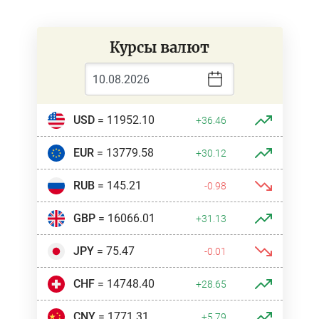
Курсы валют
USD
= 11952.10
+36.46
EUR
= 13779.58
+30.12
RUB
= 145.21
-0.98
GBP
= 16066.01
+31.13
JPY
= 75.47
-0.01
CHF
= 14748.40
+28.65
CNY
= 1771.31
+5.79