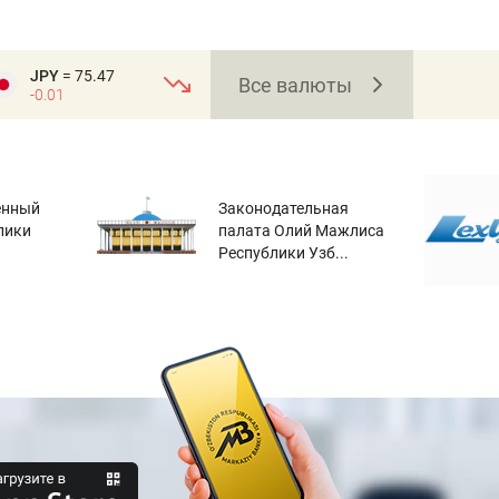
JPY
= 75.47
Все валюты
-0.01
енный
Законодательная
лики
палата Олий Мажлиса
Республики Узб...