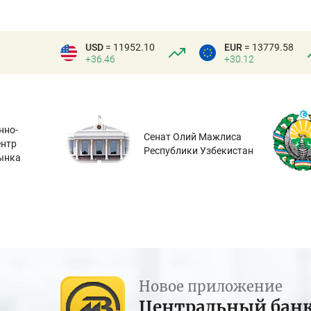
USD
= 11952.10
EUR
= 13779.58
+36.46
+30.12
нно-
Сенат Олий Мажлиса
ентр
Республики Узбекистан
ынка
Новое приложение
Центральный бан