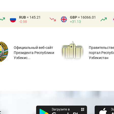
RUB
= 145.21
GBP
= 16066.01
-0.98
+31.13
Официальный веб-сайт
Правительств
Президента Республики
портал Респуб
Узбекис...
Узбекистан
к