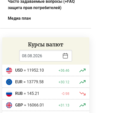
Часто задаваемые вопросы (+FAQ
защита прав потребителей)
Медиа план
Курсы валют
USD
= 11952.10
+36.46
EUR
= 13779.58
+30.12
RUB
= 145.21
-0.98
GBP
= 16066.01
+31.13