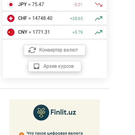
JPY
= 75.47
-0.01
CHF
= 14748.40
+28.65
CNY
= 1771.31
+5.79
Конвертер валют
Архив курсов