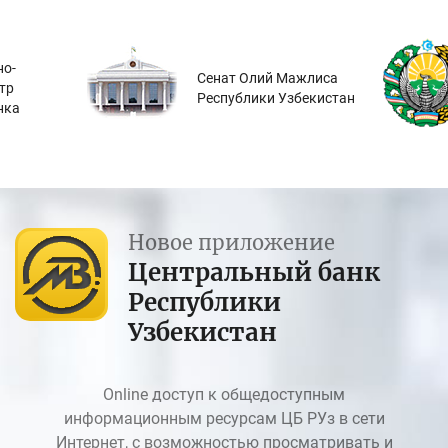
о-
Сенат Олий Мажлиса
тр
Республики Узбекистан
нка
Новое приложение
Центральный банк
Республики
Узбекистан
Online доступ к общедоступным
информационным ресурсам ЦБ РУз в сети
Интернет, с возможностью просматривать и