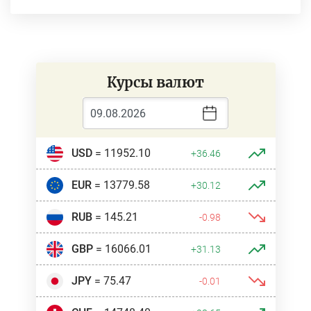
Курсы валют
USD
= 11952.10
+36.46
EUR
= 13779.58
+30.12
RUB
= 145.21
-0.98
GBP
= 16066.01
+31.13
JPY
= 75.47
-0.01