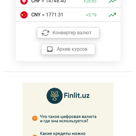
CHF
= 14748.40
+28.65
CNY
= 1771.31
+5.79
Конвертер валют
Архив курсов