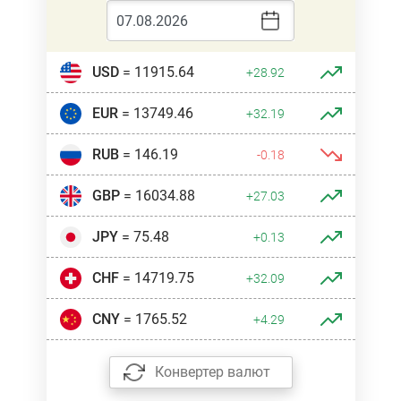
USD
= 11915.64
+28.92
EUR
= 13749.46
+32.19
RUB
= 146.19
-0.18
GBP
= 16034.88
+27.03
JPY
= 75.48
+0.13
CHF
= 14719.75
+32.09
CNY
= 1765.52
+4.29
Конвертер валют