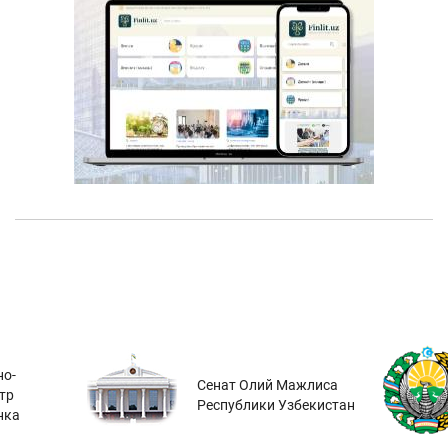
о-
Сенат Олий Мажлиса
тр
Республики Узбекистан
нка