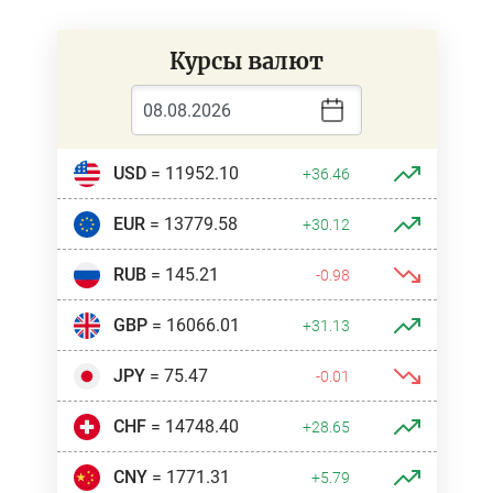
Курсы валют
USD
= 11952.10
+36.46
EUR
= 13779.58
+30.12
RUB
= 145.21
-0.98
GBP
= 16066.01
+31.13
JPY
= 75.47
-0.01
CHF
= 14748.40
+28.65
CNY
= 1771.31
+5.79