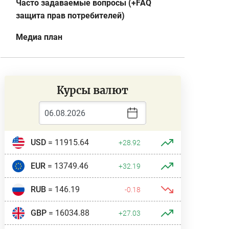
Часто задаваемые вопросы (+FAQ
защита прав потребителей)
Медиа план
Курсы валют
USD
= 11915.64
+28.92
EUR
= 13749.46
+32.19
RUB
= 146.19
-0.18
GBP
= 16034.88
+27.03