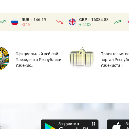
RUB
= 146.19
GBP
= 16034.88
-0.18
+27.03
Официальный веб-сайт
Правительств
Президента Республики
портал Респуб
Узбекис...
Узбекистан
к