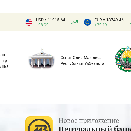
USD
= 11915.64
EUR
= 13749.46
+28.92
+32.19
нно-
Сенат Олий Мажлиса
ентр
Республики Узбекистан
ынка
Новое приложение
Центральный бан