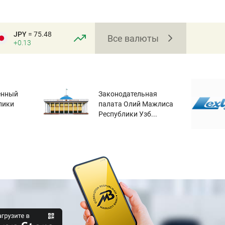
JPY
= 75.48
Все валюты
+0.13
енный
Законодательная
лики
палата Олий Мажлиса
Республики Узб...