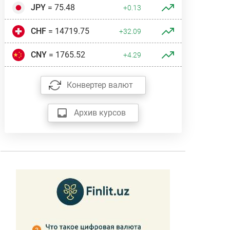
JPY
= 75.48
+0.13
CHF
= 14719.75
+32.09
CNY
= 1765.52
+4.29
Конвертер валют
Архив курсов