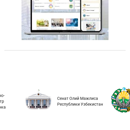
о-
Сенат Олий Мажлиса
тр
Республики Узбекистан
нка