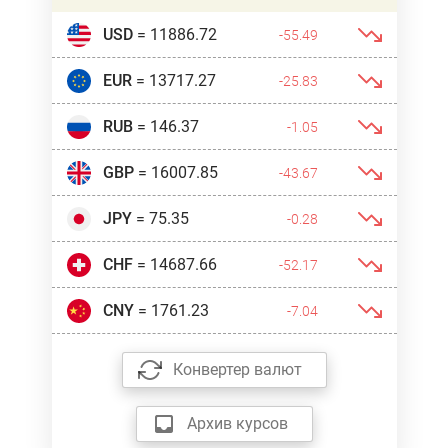
USD
= 11886.72
-55.49
EUR
= 13717.27
-25.83
RUB
= 146.37
-1.05
GBP
= 16007.85
-43.67
JPY
= 75.35
-0.28
CHF
= 14687.66
-52.17
CNY
= 1761.23
-7.04
Конвертер валют
Архив курсов