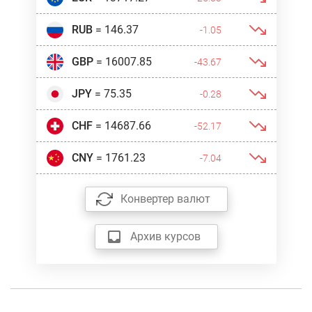
RUB
= 146.37
-1.05
GBP
= 16007.85
-43.67
JPY
= 75.35
-0.28
CHF
= 14687.66
-52.17
CNY
= 1761.23
-7.04
Конвертер валют
Архив курсов