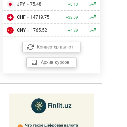
JPY
= 75.48
+0.13
CHF
= 14719.75
+32.09
CNY
= 1765.52
+4.29
Конвертер валют
Архив курсов