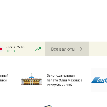
JPY
= 75.48
Все валюты
+0.13
енный
Законодательная
лики
палата Олий Мажлиса
Республики Узб...