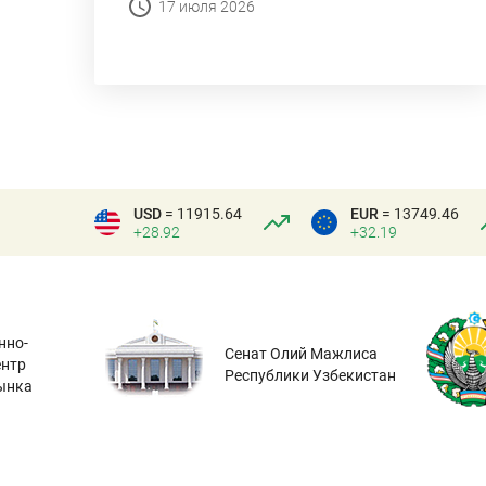
17 июля 2026
USD
= 11915.64
EUR
= 13749.46
+28.92
+32.19
нно-
Сенат Олий Мажлиса
ентр
Республики Узбекистан
ынка