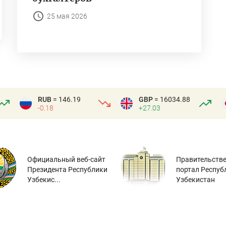
25 мая 2026
RUB
= 146.19
GBP
= 16034.88
-0.18
+27.03
Официальный веб-сайт
Правительств
Президента Республики
портал Респуб
Узбекис...
Узбекистан