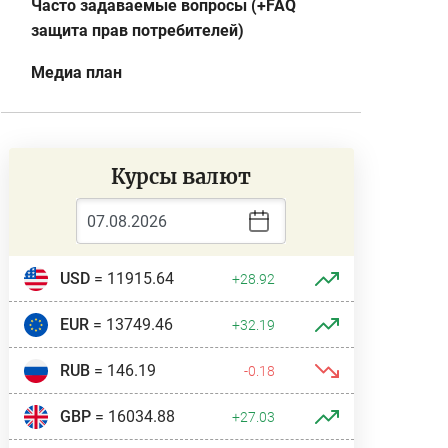
Часто задаваемые вопросы (+FAQ
защита прав потребителей)
Медиа план
Курсы валют
USD
= 11915.64
+28.92
EUR
= 13749.46
+32.19
RUB
= 146.19
-0.18
GBP
= 16034.88
+27.03