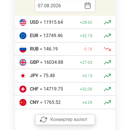
USD
= 11915.64
+28.92
EUR
= 13749.46
+32.19
RUB
= 146.19
-0.18
GBP
= 16034.88
+27.03
JPY
= 75.48
+0.13
CHF
= 14719.75
+32.09
CNY
= 1765.52
+4.29
Конвертер валют