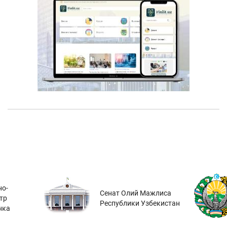
о-
Сенат Олий Мажлиса
тр
Республики Узбекистан
нка