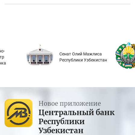
о-
Сенат Олий Мажлиса
тр
Республики Узбекистан
нка
Новое приложение
Центральный банк
Республики
Узбекистан