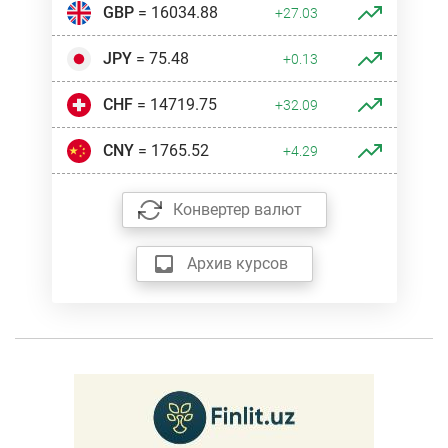
GBP
= 16034.88
+27.03
JPY
= 75.48
+0.13
CHF
= 14719.75
+32.09
CNY
= 1765.52
+4.29
Конвертер валют
Архив курсов