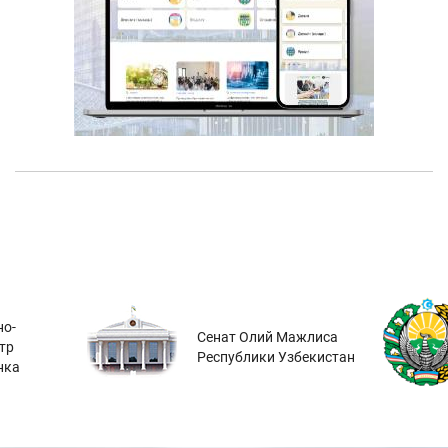
о-
Сенат Олий Мажлиса
тр
Республики Узбекистан
нка