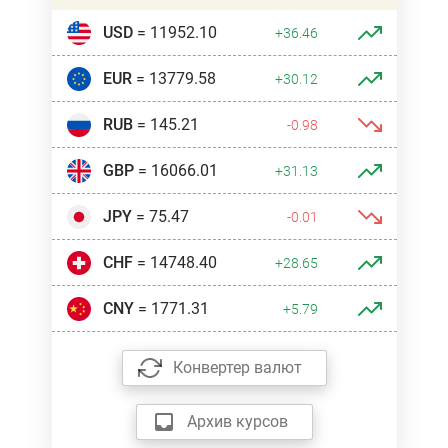
USD
= 11952.10
+36.46
EUR
= 13779.58
+30.12
RUB
= 145.21
-0.98
GBP
= 16066.01
+31.13
JPY
= 75.47
-0.01
CHF
= 14748.40
+28.65
CNY
= 1771.31
+5.79
Конвертер валют
Архив курсов