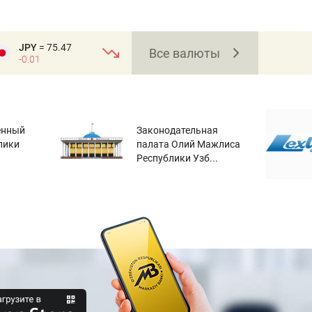
JPY
= 75.47
Все валюты
-0.01
енный
Законодательная
лики
палата Олий Мажлиса
Республики Узб...