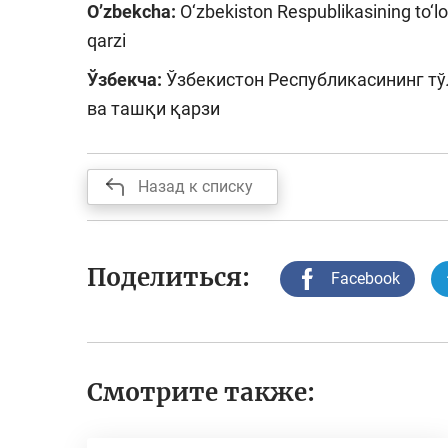
O’zbekcha:
O‘zbekiston Respublikasining to‘lov
qarzi
Ўзбекча:
Ўзбекистон Республикасининг тў
ва ташқи қарзи
Назад к списку
Поделиться:
Facebook
Смотрите также: