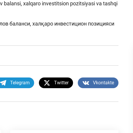
 balansi, xalqaro investitsion pozitsiyasi va tashqi
лов баланси, халқаро инвестицион позицияси
Telegram
Twitter
Vkontakte