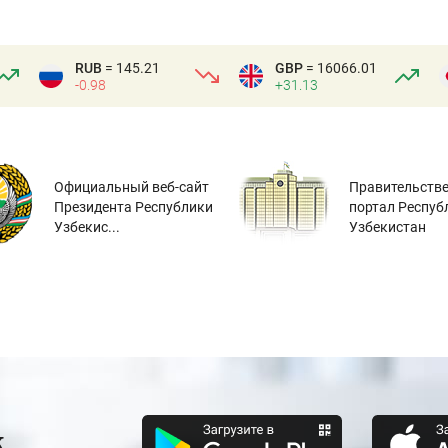
RUB
= 145.21
GBP
= 16066.01
-0.98
+31.13
Официальный веб-сайт
Правительств
Президента Республики
портал Респуб
Узбекис...
Узбекистан
к