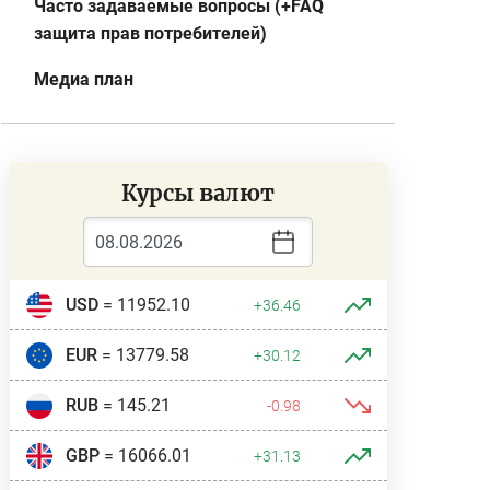
Часто задаваемые вопросы (+FAQ
защита прав потребителей)
Медиа план
Курсы валют
USD
= 11952.10
+36.46
EUR
= 13779.58
+30.12
RUB
= 145.21
-0.98
GBP
= 16066.01
+31.13