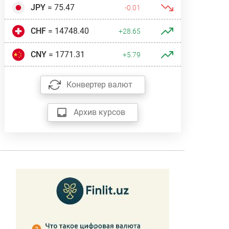
JPY
= 75.47
-0.01
CHF
= 14748.40
+28.65
CNY
= 1771.31
+5.79
Конвертер валют
Архив курсов