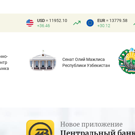
USD
= 11952.10
EUR
= 13779.58
+36.46
+30.12
нно-
Сенат Олий Мажлиса
ентр
Республики Узбекистан
ынка
Новое приложение
Центральный бан