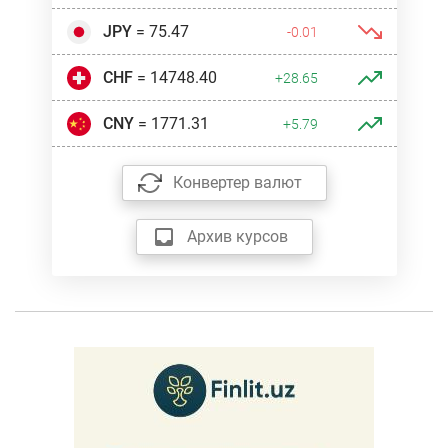
JPY
= 75.47
-0.01
CHF
= 14748.40
+28.65
CNY
= 1771.31
+5.79
Конвертер валют
Архив курсов