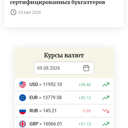
сертифицированных бухгалтеров
25 мая 2026
Курсы валют
USD
= 11952.10
+36.46
EUR
= 13779.58
+30.12
RUB
= 145.21
-0.98
GBP
= 16066.01
+31.13