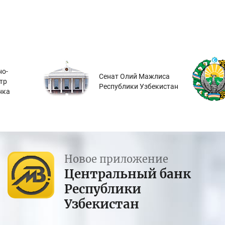
о-
Сенат Олий Мажлиса
тр
Республики Узбекистан
нка
Новое приложение
Центральный банк
Республики
Узбекистан