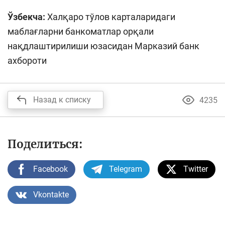
Ўзбекча:
Халқаро тўлов карталаридаги
маблағларни банкоматлар орқали
нақдлаштирилиши юзасидан Марказий банк
ахбороти
Назад к списку
4235
Поделиться:
Facebook
Telegram
Twitter
Vkontakte