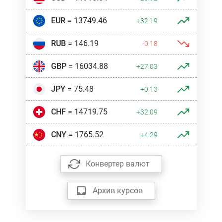
EUR
= 13749.46
+32.19
RUB
= 146.19
-0.18
GBP
= 16034.88
+27.03
JPY
= 75.48
+0.13
CHF
= 14719.75
+32.09
CNY
= 1765.52
+4.29
Конвертер валют
Архив курсов