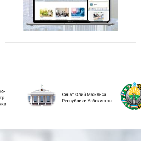
о-
Сенат Олий Мажлиса
тр
Республики Узбекистан
нка