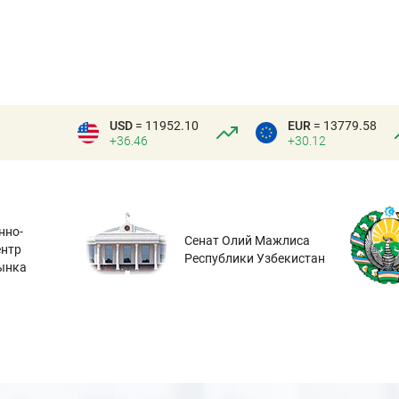
USD
= 11952.10
EUR
= 13779.58
+36.46
+30.12
нно-
Сенат Олий Мажлиса
ентр
Республики Узбекистан
ынка