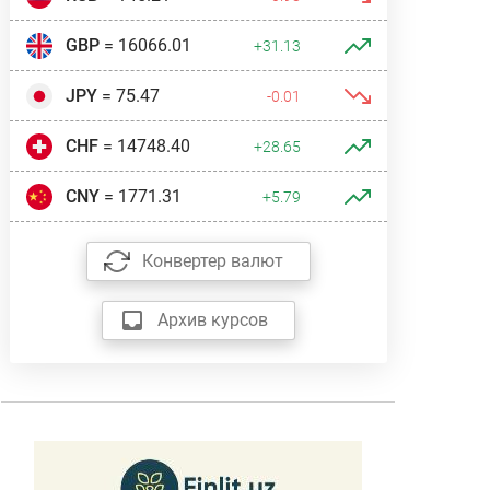
GBP
= 16066.01
+31.13
JPY
= 75.47
-0.01
CHF
= 14748.40
+28.65
CNY
= 1771.31
+5.79
Конвертер валют
Архив курсов