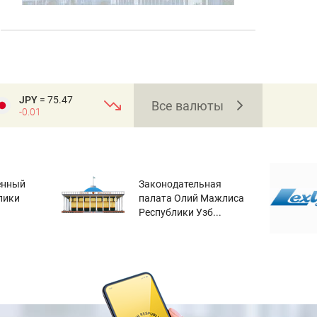
JPY
= 75.47
Все валюты
-0.01
енный
Законодательная
лики
палата Олий Мажлиса
Республики Узб...