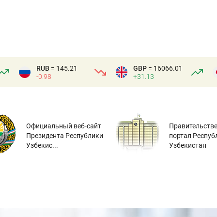
RUB
= 145.21
GBP
= 16066.01
-0.98
+31.13
Официальный веб-сайт
Правительств
Президента Республики
портал Респуб
Узбекис...
Узбекистан