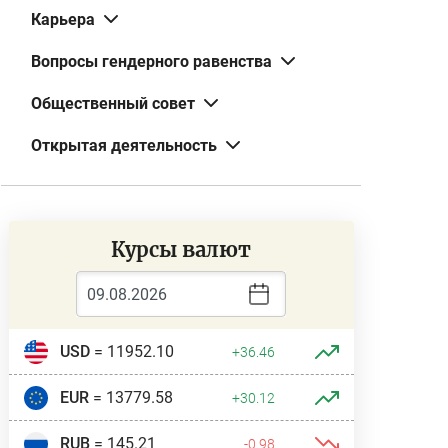
Карьера
Вопросы гендерного равенства
Общественный совет
Открытая деятельность
Курсы валют
USD
= 11952.10
+36.46
EUR
= 13779.58
+30.12
RUB
= 145.21
-0.98