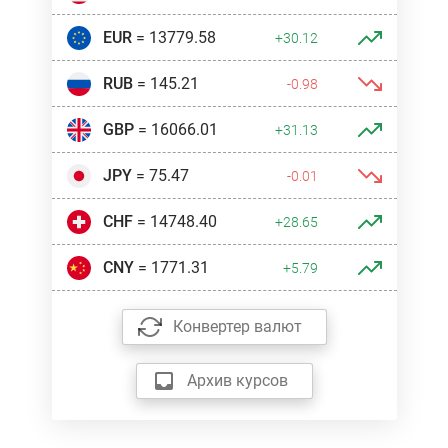
EUR
= 13779.58
+30.12
RUB
= 145.21
-0.98
GBP
= 16066.01
+31.13
JPY
= 75.47
-0.01
CHF
= 14748.40
+28.65
CNY
= 1771.31
+5.79
Конвертер валют
Архив курсов