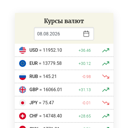
Курсы валют
USD
= 11952.10
+36.46
EUR
= 13779.58
+30.12
RUB
= 145.21
-0.98
GBP
= 16066.01
+31.13
JPY
= 75.47
-0.01
CHF
= 14748.40
+28.65