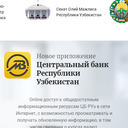
о-
Сенат Олий Мажлиса
тр
Республики Узбекистан
нка
Новое приложение
Центральный банк
Республики
Узбекистан
Online доступ к общедоступным
информационным ресурсам ЦБ РУз в сети
Интернет, с возможностью просматривать и
получать обновленную информацию, в том
числе сведения о курсах валют.