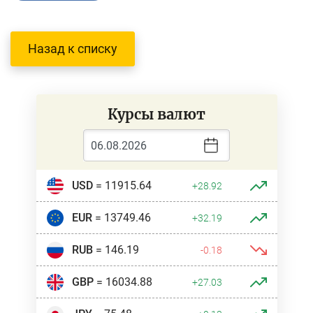
Назад к списку
Курсы валют
USD
= 11915.64
+28.92
EUR
= 13749.46
+32.19
RUB
= 146.19
-0.18
GBP
= 16034.88
+27.03