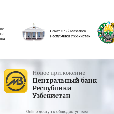
о-
Сенат Олий Мажлиса
тр
Республики Узбекистан
нка
Новое приложение
Центральный банк
Республики
Узбекистан
Online доступ к общедоступным