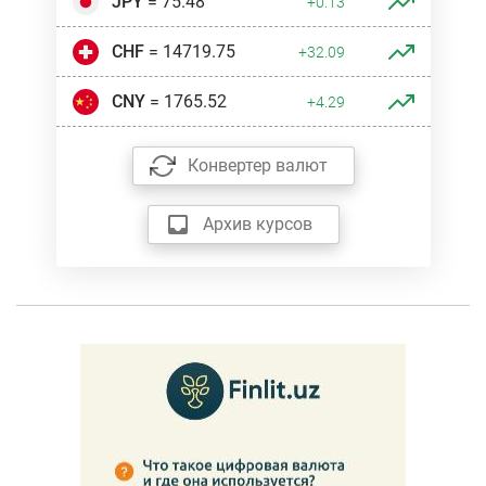
JPY
= 75.48
+0.13
CHF
= 14719.75
+32.09
CNY
= 1765.52
+4.29
Конвертер валют
Архив курсов