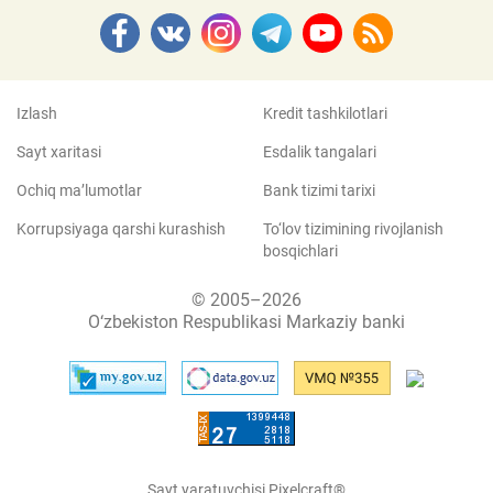
Izlash
Kredit tashkilotlari
Sayt xaritasi
Esdalik tangalari
Ochiq ma’lumotlar
Bank tizimi tarixi
Korrupsiyaga qarshi kurashish
To‘lov tizimining rivojlanish
bosqichlari
© 2005–2026
O‘zbekiston Respublikasi Markaziy banki
Sayt yaratuvchisi Pixelcraft®