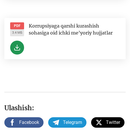
Korrupsiyaga qarshi kurashish
PDF
sohasiga oid ichki me’yoriy hujjatlar
3.4 МБ
Ulashish:
Facebook
Telegram
Twitter