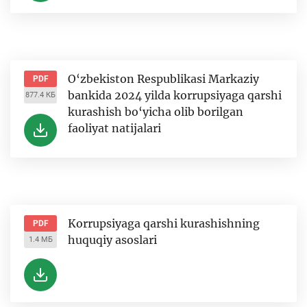
O‘zbekiston Respublikasi Markaziy
PDF
bankida 2024 yilda korrupsiyaga qarshi
877.4 КБ
kurashish bo‘yicha olib borilgan
faoliyat natijalari
Korrupsiyaga qarshi kurashishning
PDF
huquqiy asoslari
1.4 МБ