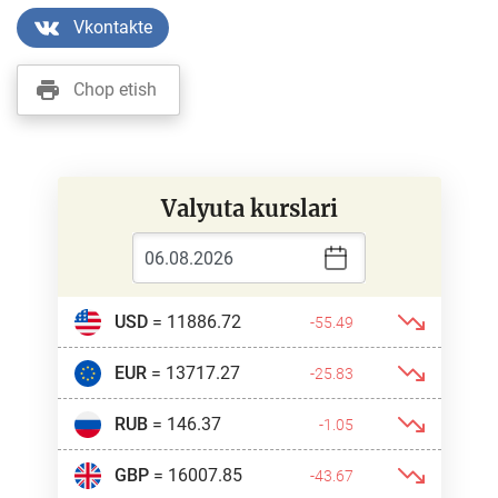
Vkontakte
Chop etish
Valyuta kurslari
USD
= 11886.72
-55.49
EUR
= 13717.27
-25.83
RUB
= 146.37
-1.05
GBP
= 16007.85
-43.67