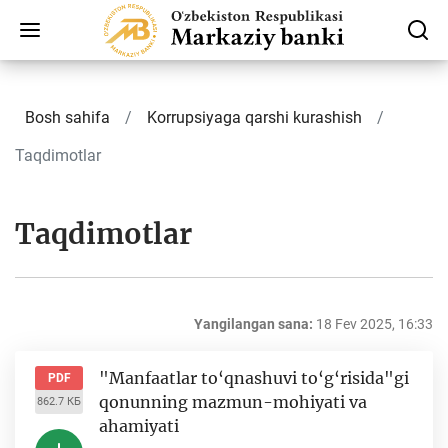
Bosh sahifa
Korrupsiyaga qarshi kurashish
Taqdimotlar
Taqdimotlar
Yangilangan sana:
18 Fev 2025, 16:33
"Manfaatlar to‘qnashuvi to‘g‘risida"gi
PDF
qonunning mazmun-mohiyati va
862.7 КБ
ahamiyati