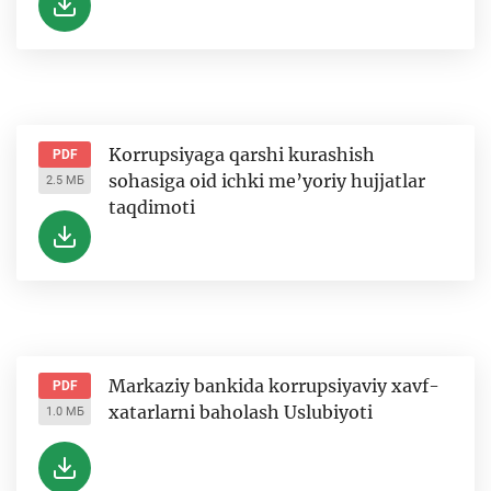
Korrupsiyaga qarshi kurashish
PDF
sohasiga oid ichki me’yoriy hujjatlar
2.5 МБ
taqdimoti
Markaziy bankida korrupsiyaviy xavf-
PDF
xatarlarni baholash Uslubiyoti
1.0 МБ