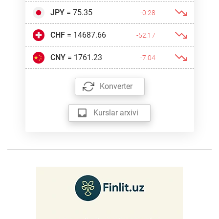
JPY
= 75.35
-0.28
CHF
= 14687.66
-52.17
CNY
= 1761.23
-7.04
Konverter
Kurslar arxivi