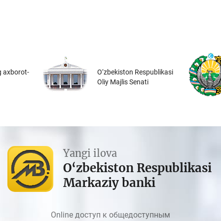
 axborot-
O‘zbekiston Respublikasi
Oliy Majlis Senati
Yangi ilova
O‘zbekiston Respublikasi
Markaziy banki
Online доступ к общедоступным