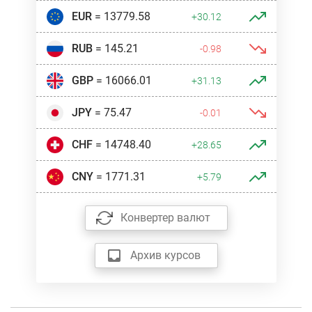
EUR
= 13779.58
+30.12
RUB
= 145.21
-0.98
GBP
= 16066.01
+31.13
JPY
= 75.47
-0.01
CHF
= 14748.40
+28.65
CNY
= 1771.31
+5.79
Конвертер валют
Архив курсов