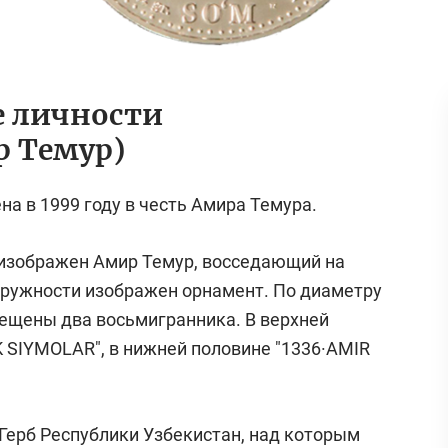
е личности
р Темур)
а в 1999 году в честь Амира Темура.
 изображен Амир Темур, восседающий на
куружности изображен орнамент. По диаметру
ещены два восьмигранника. В верхней
 SIYMOLAR", в нижней половине "1336·AMIR
Герб Республики Узбекистан, над которым