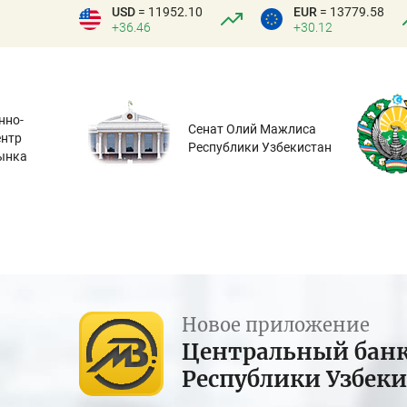
USD
= 11952.10
EUR
= 13779.58
+36.46
+30.12
нно-
Сенат Олий Мажлиса
ентр
Республики Узбекистан
ынка
Новое приложение
Центральный бан
Республики Узбек