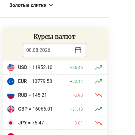
Золотые слитки
Курсы валют
USD
= 11952.10
+36.46
EUR
= 13779.58
+30.12
RUB
= 145.21
-0.98
GBP
= 16066.01
+31.13
JPY
= 75.47
-0.01