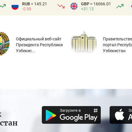
RUB
= 145.21
GBP
= 16066.01
-0.98
+31.13
Официальный веб-сайт
Правительств
Президента Республики
портал Респуб
Узбекис...
Узбекистан
к
истан