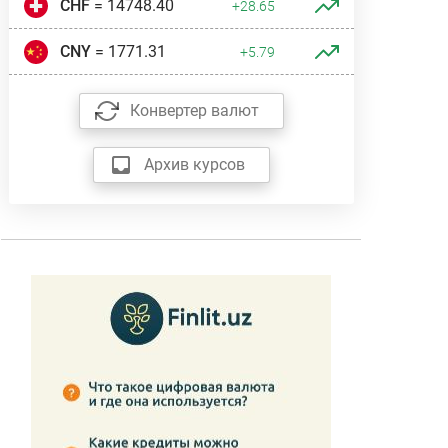
CHF
= 14748.40
+28.65
CNY
= 1771.31
+5.79
Конвертер валют
Архив курсов