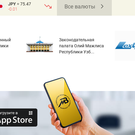
JPY
= 75.47
Все валюты
-0.01
енный
Законодательная
лики
палата Олий Мажлиса
Республики Узб...