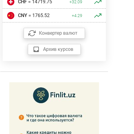
CHF
= 14719.75
+32.09
CNY
= 1765.52
+4.29
Конвертер валют
Архив курсов