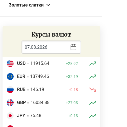
Золотые слитки
Курсы валют
USD
= 11915.64
+28.92
EUR
= 13749.46
+32.19
RUB
= 146.19
-0.18
GBP
= 16034.88
+27.03
JPY
= 75.48
+0.13