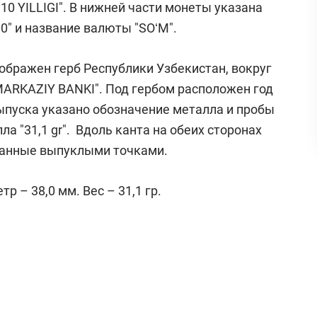
0 YILLIGI". В нижней части монеты указана
00" и название валюты "SOʻM".
ображен герб Республики Узбекистан, вокруг
MARKAZIY BANKI". Под гербом расположен год
выпуска указано обозначение металла и пробы
лла "31,1 gr". Вдоль канта на обеих сторонах
ванные выпуклыми точками.
 – 38,0 мм. Вес – 31,1 гр.