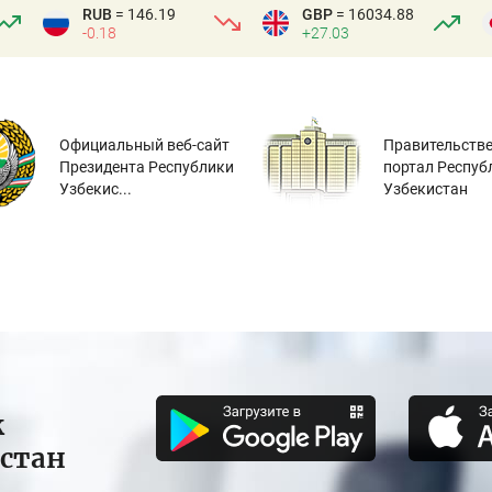
RUB
= 146.19
GBP
= 16034.88
-0.18
+27.03
Официальный веб-сайт
Правительств
Президента Республики
портал Респуб
Узбекис...
Узбекистан
к
истан