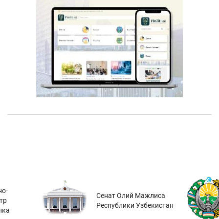
о-
Сенат Олий Мажлиса
тр
Республики Узбекистан
нка