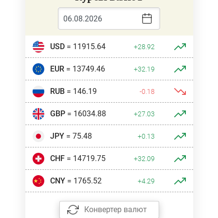
USD
= 11915.64
+28.92
EUR
= 13749.46
+32.19
RUB
= 146.19
-0.18
GBP
= 16034.88
+27.03
JPY
= 75.48
+0.13
CHF
= 14719.75
+32.09
CNY
= 1765.52
+4.29
Конвертер валют