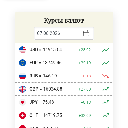
Курсы валют
USD
= 11915.64
+28.92
EUR
= 13749.46
+32.19
RUB
= 146.19
-0.18
GBP
= 16034.88
+27.03
JPY
= 75.48
+0.13
CHF
= 14719.75
+32.09