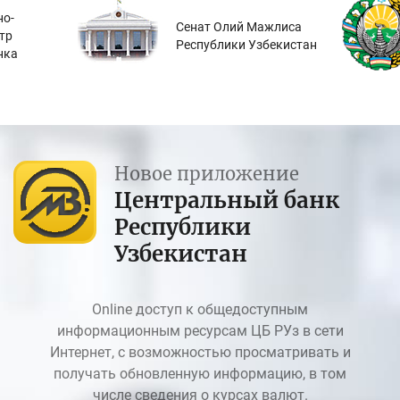
о-
Сенат Олий Мажлиса
тр
Республики Узбекистан
нка
Новое приложение
Центральный банк
Республики
Узбекистан
Online доступ к общедоступным
информационным ресурсам ЦБ РУз в сети
Интернет, с возможностью просматривать и
получать обновленную информацию, в том
числе сведения о курсах валют.